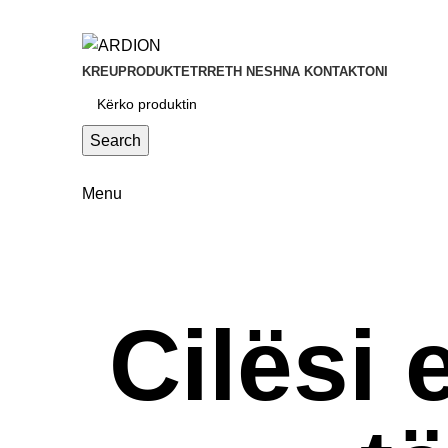
Email: support@ardion2010.com
Telefoni: +355 67 200 7451 | +355 67 200 7452 | +355
Adresa: Vaqarr, SH56, Tiranë.
KREU
PRODUKTET
RRETH NESH
NA KONTAKTONI
Search
Menu
Cilësi