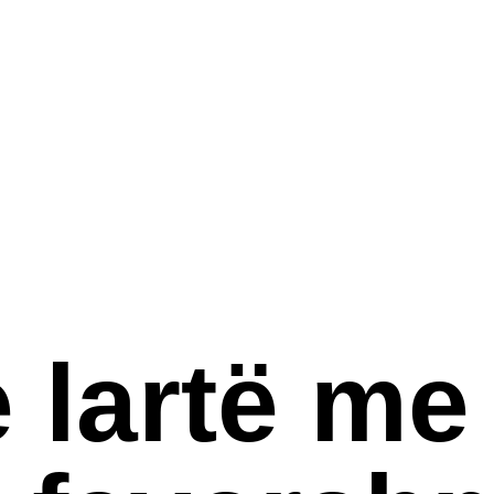
 67 205 8397
 e lartë m