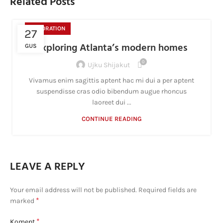
Related Posts
DECORATION
27
Exploring Atlanta’s modern homes
GUS
0
Ujku Shijakut
Vivamus enim sagittis aptent hac mi dui a per aptent
suspendisse cras odio bibendum augue rhoncus
laoreet dui ...
CONTINUE READING
LEAVE A REPLY
Your email address will not be published.
Required fields are
*
marked
*
Koment