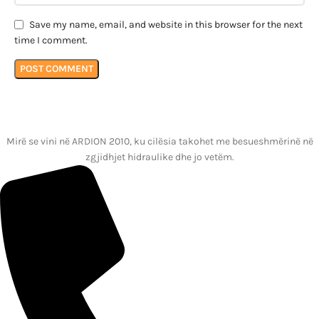
Save my name, email, and website in this browser for the next
time I comment.
Mirë se vini në ARDION 2010, ku cilësia takohet me besueshmërinë në
zgjidhjet hidraulike dhe jo vetëm.