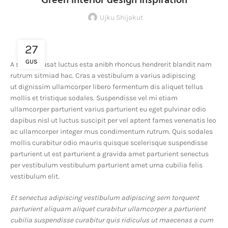
Green interior design inspiration
Ujku Shijakut
27
GUS
A sed a risusat luctus esta anibh rhoncus hendrerit blandit nam
rutrum sitmiad hac. Cras a vestibulum a varius adipiscing
ut dignissim ullamcorper libero fermentum dis aliquet tellus
mollis et tristique sodales. Suspendisse vel mi etiam
ullamcorper parturient varius parturient eu eget pulvinar odio
dapibus nisl ut luctus suscipit per vel aptent fames venenatis leo
ac ullamcorper integer mus condimentum rutrum. Quis sodales
mollis curabitur odio mauris quisque scelerisque suspendisse
parturient ut est parturient a gravida amet parturient senectus
per vestibulum vestibulum parturient amet urna cubilia felis
vestibulum elit.
Et senectus adipiscing vestibulum adipiscing sem torquent
parturient aliquam aliquet curabitur ullamcorper a parturient
cubilia suspendisse curabitur quis ridiculus ut maecenas a cum