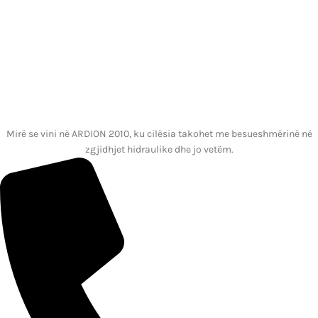
Mirë se vini në ARDION 2010, ku cilësia takohet me besueshmërinë në
zgjidhjet hidraulike dhe jo vetëm.