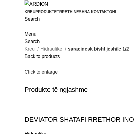
KREU
PRODUKTET
RRETH NESH
NA KONTAKTONI
Search
Menu
Search
Kreu
Hidraulike
saracinesk bisht jeshile 1/2
Back to products
Click to enlarge
Produkte të ngjashme
DEVIATOR SHATAFI RRETHOR IN
Hidraulike