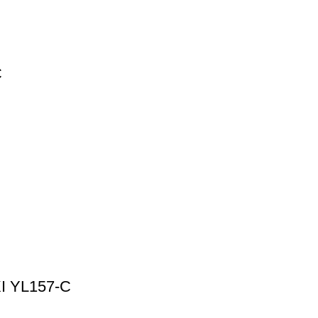
C
 YL157-C