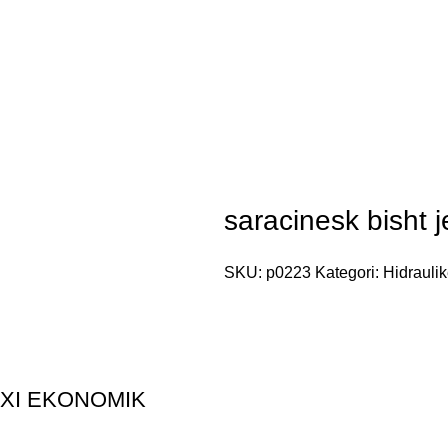
saracinesk bisht j
SKU:
p0223
Kategori:
Hidrauli
OXI EKONOMIK