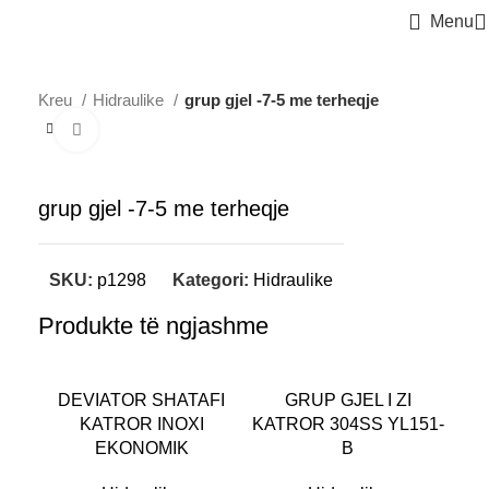
Menu
Kreu
Hidraulike
grup gjel -7-5 me terheqje
Click to enlarge
grup gjel -7-5 me terheqje
SKU:
p1298
Kategori:
Hidraulike
Produkte të ngjashme
DEVIATOR SHATAFI
GRUP GJEL I ZI
KATROR INOXI
KATROR 304SS YL151-
EKONOMIK
B