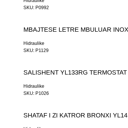
Hidraulike
SKU:
P0992
MBAJTESE LETRE MBULUAR INOXI
Hidraulike
SKU:
P1129
SALISHENT YL133RG TERMOSTAT
Hidraulike
SKU:
P1026
SHATAF I ZI KATROR BRONXI YL14