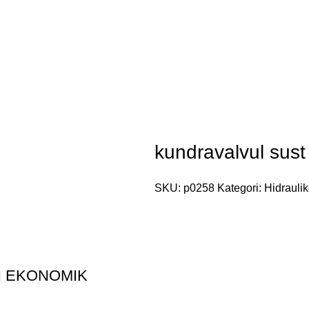
kundravalvul sus
SKU:
p0258
Kategori:
Hidrauli
I EKONOMIK