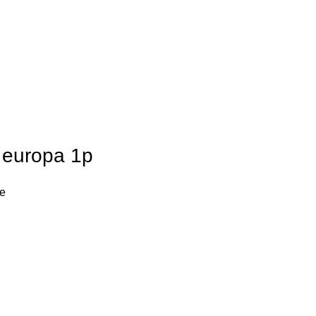
t europa 1p
ke