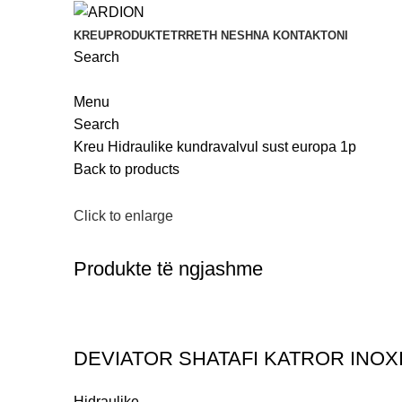
KREU
PRODUKTET
RRETH NESH
NA KONTAKTONI
Search
Menu
Search
Kreu
Hidraulike
kundravalvul sust europa 1p
Back to products
Click to enlarge
Produkte të ngjashme
DEVIATOR SHATAFI KATROR INOX
Hidraulike