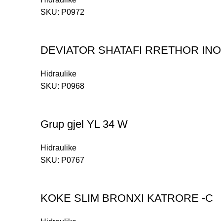
SKU:
P0972
DEVIATOR SHATAFI RRETHOR IN
Hidraulike
SKU:
P0968
Grup gjel YL 34 W
Hidraulike
SKU:
P0767
KOKE SLIM BRONXI KATRORE -C