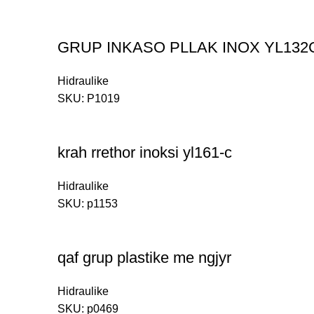
GRUP INKASO PLLAK INOX YL132
Hidraulike
SKU:
P1019
krah rrethor inoksi yl161-c
Hidraulike
SKU:
p1153
qaf grup plastike me ngjyr
Hidraulike
SKU:
p0469