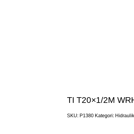
TI T20×1/2M WR
SKU:
P1380
Kategori:
Hidrauli