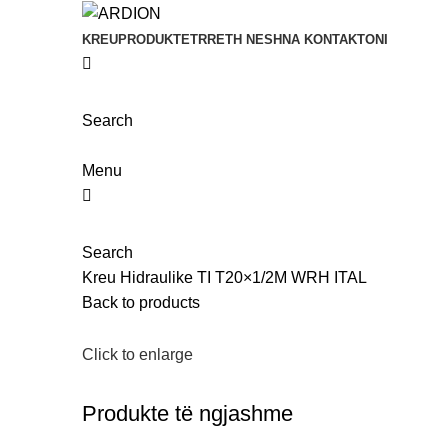
KREU
PRODUKTET
RRETH NESH
NA KONTAKTONI
Search
Menu
Search
Kreu
Hidraulike
TI T20×1/2M WRH ITAL
Back to products
Click to enlarge
Produkte të ngjashme