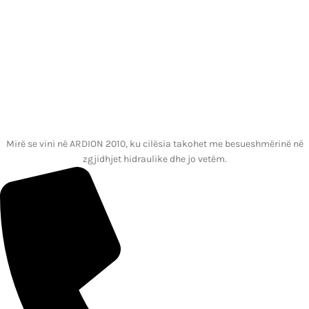
Mirë se vini në ARDION 2010, ku cilësia takohet me besueshmërinë në
zgjidhjet hidraulike dhe jo vetëm.