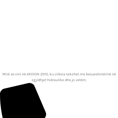
Mirë se vini në ARDION 2010, ku cilësia takohet me besueshmërinë në
zgjidhjet hidraulike dhe jo vetëm.