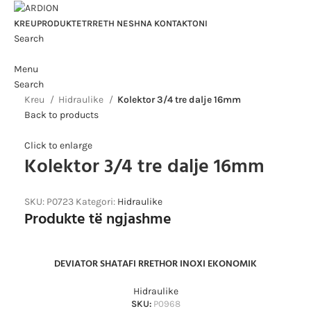
KREU
PRODUKTET
RRETH NESH
NA KONTAKTONI
Search
Menu
Search
Kreu
Hidraulike
Kolektor 3/4 tre dalje 16mm
Back to products
Click to enlarge
Kolektor 3/4 tre dalje 16mm
SKU:
P0723
Kategori:
Hidraulike
Produkte të ngjashme
DEVIATOR SHATAFI RRETHOR INOXI EKONOMIK
Hidraulike
SKU:
P0968