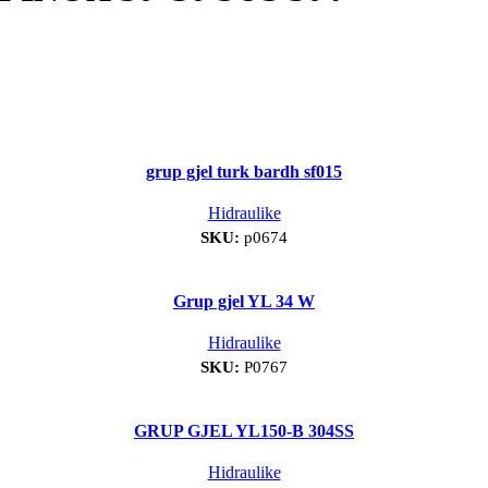
grup gjel turk bardh sf015
Hidraulike
SKU:
p0674
Grup gjel YL 34 W
Hidraulike
SKU:
P0767
GRUP GJEL YL150-B 304SS
Hidraulike