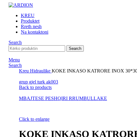
KREU
Produktet
Rreth nesh
Na kontaktoni
Search
Search
Menu
Search
Kreu
Hidraulike
KOKE INKASO KATRORE INOX 30*30
grup gjel turk ak003
Back to products
MBAJTESE PESHQIRI RRUMBULLAKE
Click to enlarge
KOKE INKASO KATRORE 