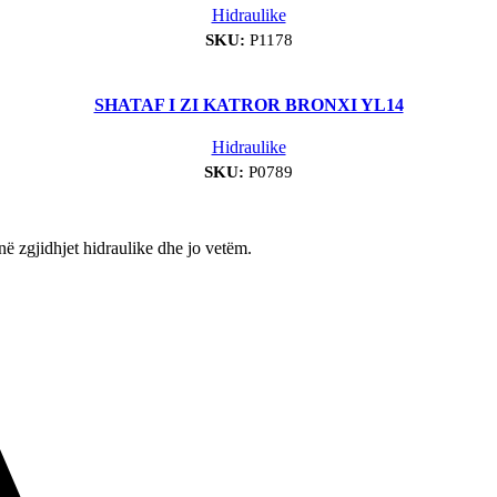
Hidraulike
SKU:
P1178
SHATAF I ZI KATROR BRONXI YL14
Hidraulike
SKU:
P0789
 zgjidhjet hidraulike dhe jo vetëm.