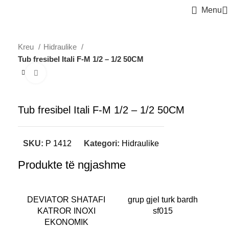
Menu
Kreu
Hidraulike
Tub fresibel Itali F-M 1/2 – 1/2 50CM
Click to enlarge
Tub fresibel Itali F-M 1/2 – 1/2 50CM
SKU:
P 1412
Kategori:
Hidraulike
Produkte të ngjashme
DEVIATOR SHATAFI
grup gjel turk bardh
GR
KATROR INOXI
sf015
EKONOMIK