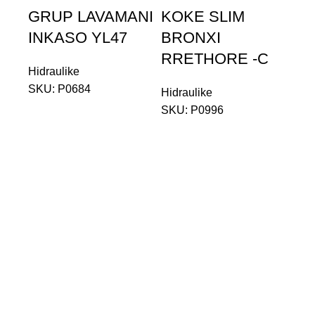
GRUP LAVAMANI
KOKE SLIM
Sal
INKASO YL47
BRONXI
BA
RRETHORE -C
Hidraulike
Hidr
SKU:
P0684
SK
Hidraulike
SKU:
P0996