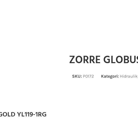
ZORRE GLOBUS
SKU:
P0172
Kategori:
Hidraulik
OLD YL119-1RG