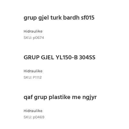
grup gjel turk bardh sf015
Hidraulike
SKU:
p0674
GRUP GJEL YL150-B 304SS
Hidraulike
SKU:
P1112
qaf grup plastike me ngjyr
Hidraulike
SKU:
p0469