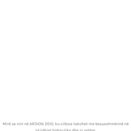
Mirë se vini në ARDION 2010, ku cilësia takohet me besueshmërinë në
zgjidhjet hidraulike dhe jo vetëm.