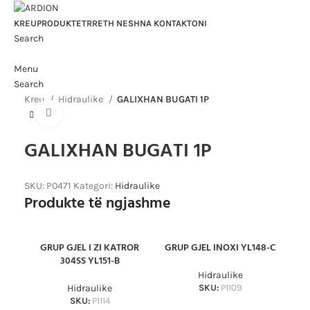
KREU
PRODUKTET
RRETH NESH
NA KONTAKTONI
Search
Menu
Search
Kreu
Hidraulike
GALIXHAN BUGATI 1P
Click to enlarge
GALIXHAN BUGATI 1P
SKU:
P0471
Kategori:
Hidraulike
Produkte të ngjashme
GRUP GJEL I ZI KATROR
GRUP GJEL INOXI YL148-C
GR
304SS YL151-B
Hidraulike
Hidraulike
SKU:
P1109
SKU:
P1114