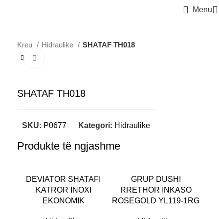
Menu
Kreu
Hidraulike
SHATAF TH018
Click to enlarge
SHATAF TH018
SKU:
P0677
Kategori:
Hidraulike
Produkte të ngjashme
DEVIATOR SHATAFI
GRUP DUSHI
KATROR INOXI
RRETHOR INKASO
EKONOMIK
ROSEGOLD YL119-1RG