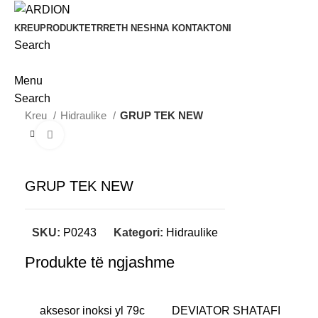
KREU
PRODUKTET
RRETH NESH
NA KONTAKTONI
Search
Menu
Search
Kreu
Hidraulike
GRUP TEK NEW
Click to enlarge
GRUP TEK NEW
SKU:
P0243
Kategori:
Hidraulike
Produkte të ngjashme
aksesor inoksi yl 79c
DEVIATOR SHATAFI
D