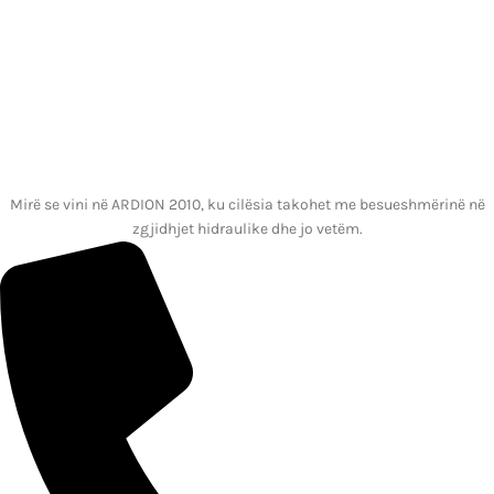
Mirë se vini në ARDION 2010, ku cilësia takohet me besueshmërinë në
zgjidhjet hidraulike dhe jo vetëm.