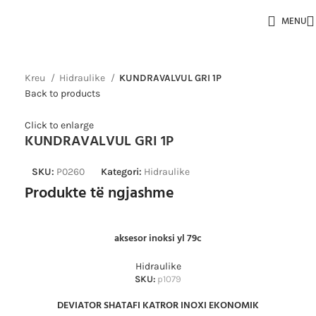
MENU
Kreu
Hidraulike
KUNDRAVALVUL GRI 1P
Back to products
Click to enlarge
KUNDRAVALVUL GRI 1P
SKU:
P0260
Kategori:
Hidraulike
Produkte të ngjashme
aksesor inoksi yl 79c
Hidraulike
SKU:
p1079
DEVIATOR SHATAFI KATROR INOXI EKONOMIK