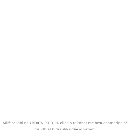
Mirë se vini në ARDION 2010, ku cilësia takohet me besueshmërinë në
zgjidhjet hidraulike dhe jo vetëm.