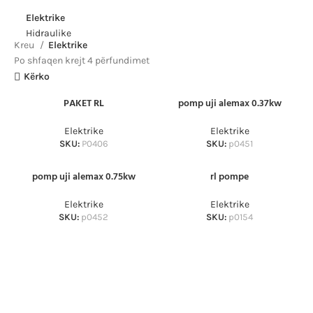
Elektrike
Hidraulike
Kreu
Elektrike
Po shfaqen krejt 4 përfundimet
Kërko
PAKET RL
pomp uji alemax 0.37kw
Elektrike
Elektrike
SKU:
P0406
SKU:
p0451
pomp uji alemax 0.75kw
rl pompe
Elektrike
Elektrike
SKU:
p0452
SKU:
p0154