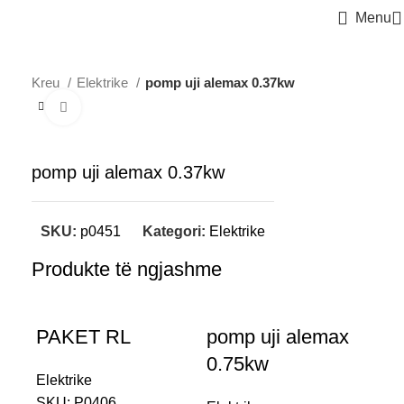
Menu
Kreu
Elektrike
pomp uji alemax 0.37kw
Click to enlarge
pomp uji alemax 0.37kw
SKU:
p0451
Kategori:
Elektrike
Produkte të ngjashme
PAKET RL
pomp uji alemax
rl
0.75kw
Elektrike
Elek
SKU:
P0406
SK