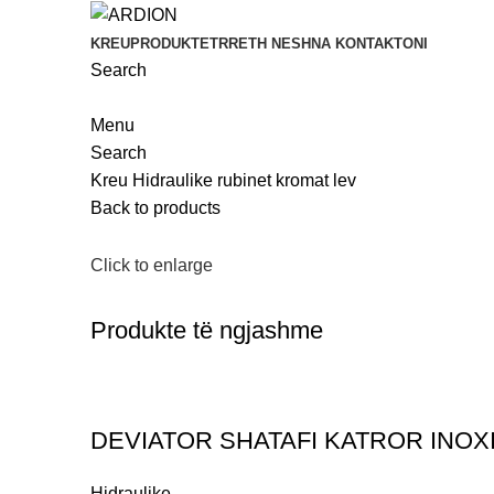
KREU
PRODUKTET
RRETH NESH
NA KONTAKTONI
Search
Menu
Search
Kreu
Hidraulike
rubinet kromat lev
Back to products
Click to enlarge
Produkte të ngjashme
DEVIATOR SHATAFI KATROR INOX
Hidraulike