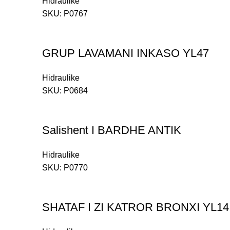
Hidraulike
SKU:
P0767
GRUP LAVAMANI INKASO YL47
Hidraulike
SKU:
P0684
Salishent I BARDHE ANTIK
Hidraulike
SKU:
P0770
SHATAF I ZI KATROR BRONXI YL14