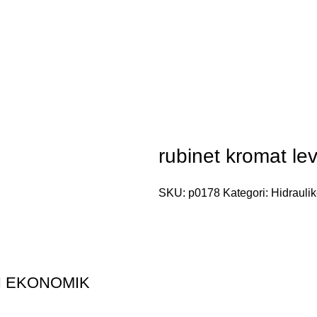
rubinet kromat le
SKU:
p0178
Kategori:
Hidrauli
I EKONOMIK