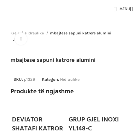
MENU
Kreu
Hidraulike
mbajtese sapuni katrore alumini
Click to enlarge
mbajtese sapuni katrore alumini
SKU:
p1329
Kategori:
Hidraulike
Produkte të ngjashme
DEVIATOR
GRUP GJEL INOXI
Gr
SHATAFI KATROR
YL148-C
Hidr