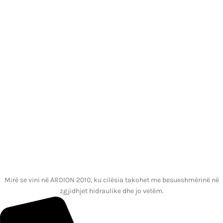
Mirë se vini në ARDION 2010, ku cilësia takohet me besueshmërinë në
zgjidhjet hidraulike dhe jo vetëm.