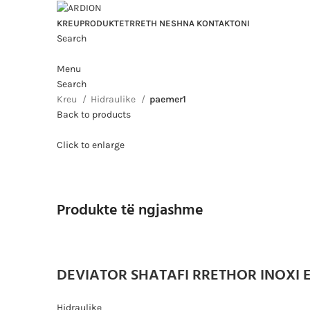
KREU
PRODUKTET
RRETH NESH
NA KONTAKTONI
Search
Menu
Search
Kreu
Hidraulike
paemer1
Back to products
Click to enlarge
Produkte të ngjashme
DEVIATOR SHATAFI RRETHOR INOXI
Hidraulike