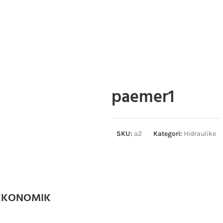
paemer1
SKU:
a2
Kategori:
Hidraulike
 EKONOMIK