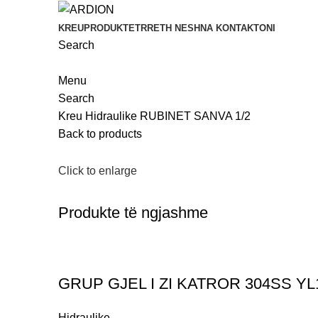
KREU
PRODUKTET
RRETH NESH
NA KONTAKTONI
Search
Menu
Search
Kreu
Hidraulike
RUBINET SANVA 1/2
Back to products
Click to enlarge
Produkte të ngjashme
GRUP GJEL I ZI KATROR 304SS YL
Hidraulike