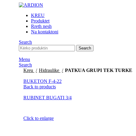
KREU
Produktet
Rreth nesh
Na kontaktoni
Search
Search
Menu
Search
Kreu
Hidraulike
PATKUA GRUPI TEK TURKE
BUKETON F-4-22
Back to products
RUBINET BUGATI 3/4
Click to enlarge