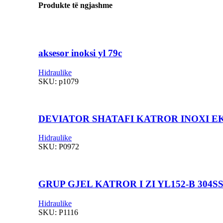
Produkte të ngjashme
aksesor inoksi yl 79c
Hidraulike
SKU:
p1079
DEVIATOR SHATAFI KATROR INOXI 
Hidraulike
SKU:
P0972
GRUP GJEL KATROR I ZI YL152-B 304S
Hidraulike
SKU:
P1116