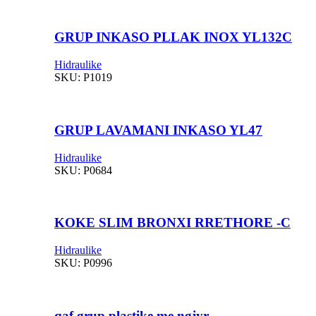
GRUP INKASO PLLAK INOX YL132C
Hidraulike
SKU:
P1019
GRUP LAVAMANI INKASO YL47
Hidraulike
SKU:
P0684
KOKE SLIM BRONXI RRETHORE -C
Hidraulike
SKU:
P0996
qaf grup plastike me ngjyr