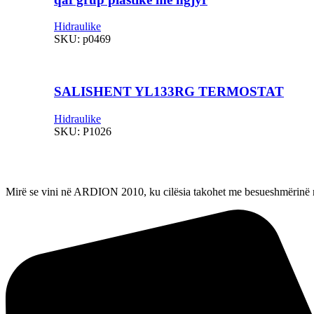
Hidraulike
SKU:
p0469
SALISHENT YL133RG TERMOSTAT
Hidraulike
SKU:
P1026
Mirë se vini në ARDION 2010, ku cilësia takohet me besueshmërinë në