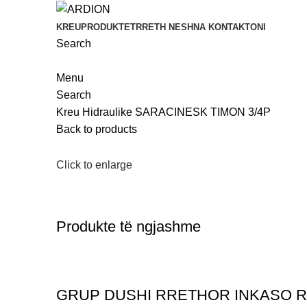
KREU
PRODUKTET
RRETH NESH
NA KONTAKTONI
Search
Menu
Search
Kreu
Hidraulike
SARACINESK TIMON 3/4P
Back to products
Click to enlarge
Produkte të ngjashme
GRUP DUSHI RRETHOR INKASO R