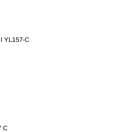
 YL157-C
 C