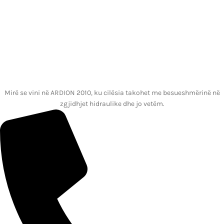
Mirë se vini në ARDION 2010, ku cilësia takohet me besueshmërinë në
zgjidhjet hidraulike dhe jo vetëm.