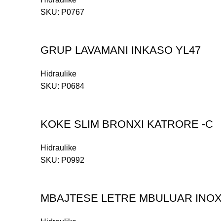
SKU:
P0767
GRUP LAVAMANI INKASO YL47
Hidraulike
SKU:
P0684
KOKE SLIM BRONXI KATRORE -C
Hidraulike
SKU:
P0992
MBAJTESE LETRE MBULUAR INOXI