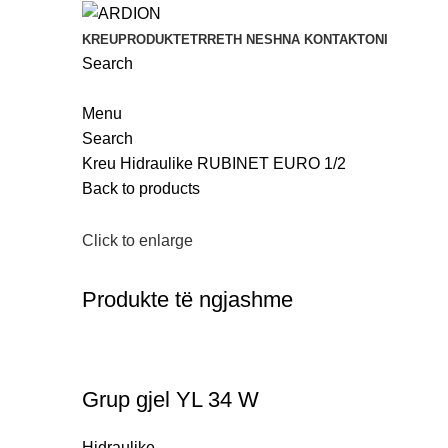
KREU
PRODUKTET
RRETH NESH
NA KONTAKTONI
Search
Menu
Search
Kreu
Hidraulike
RUBINET EURO 1/2
Back to products
Click to enlarge
Produkte të ngjashme
Grup gjel YL 34 W
Hidraulike